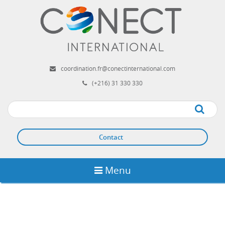
Aller
au
contenu
principal
coordination.fr@conectinternational.com
(+216) 31 330 330
Apply
Contact
Menu