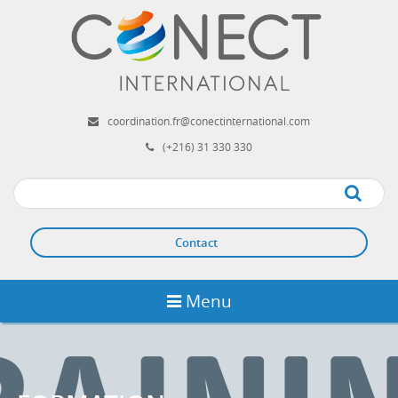
Aller
au
contenu
principal
coordination.fr@conectinternational.com
(+216) 31 330 330
Apply
Contact
Menu