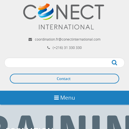
Aller
au
contenu
principal
coordination.fr@conectinternational.com
(+216) 31 330 330
Apply
Contact
Menu