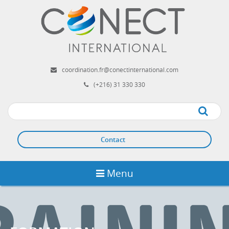
Aller
au
contenu
principal
coordination.fr@conectinternational.com
(+216) 31 330 330
Apply
Contact
Menu