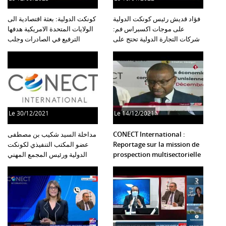
فؤاد قديش رئيس كونكت الدولية
كونكت الدولية: بعثة اقتصادية الى
على موجات اكسبراس فم:
الولايات المتحدة الامريكية هدفها
شركات التجارة الدولية تحتج على
الترفيع في الصادرات وجلب
الفصل 52 من قانون المالية 2022
الاستثمار
Le
30/12/2021
Le
14/12/2021
مداخلة السيد شكيب بن مصطفى
CONECT International :
عضو المكتب التنفيذي لكونكت
Reportage sur la mission de
الدولية ورئيس المجمع المهني
prospection multisectorielle
للمستشاين بالكونت
au Sénégal