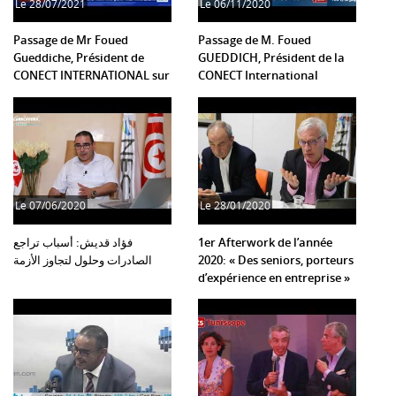
Le
28/07/2021
Le
06/11/2020
Passage de Mr Foued
Passage de M. Foued
Gueddiche, Président de
GUEDDICH, Président de la
CONECT INTERNATIONAL sur
CONECT International
Extra News
Le
07/06/2020
Le
28/01/2020
فؤاد قديش: أسباب تراجع
1er Afterwork de l’année
الصادرات وحلول لتجاوز الأزمة
2020: « Des seniors, porteurs
d’expérience en entreprise »