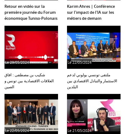
Retour en vidéo sur la
Karim Ahres | Conférence
première journée du Forum
sur l'impact de l'IA sur les
économique Tuniso-Polonais
métiers de demain
à Varsovie !
"ENTREPRISE 2030"
Le
29/05/2024
Le
22/05/2024
ملتقى تونسي بولوني لدعم
شكيب بن مصطفى : افاق
الاستثمار والتبادل الاقتصادي بين
العلاقات الاقتصادية بين تونس و
البلدين
الصين
Le
22/05/2024
Le
21/05/2024