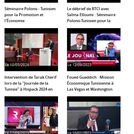
Séminaire Polono - Tunisien
Le débrief de RTCI avec
pour la Promotion et
Salma Elloumi : Séminaire
l'Économie
Polono-Tunisien pour la
Promotion et l'Économie
Le
10/05/2024
Le
12/09/2023
Intervention de Tarak Cherif
Foued Gueddich : Mission
lors de la "Journée de la
Économique Tunisienne à
Tunisie" à Hispack 2024 en
Las Vegas et Washington
Espagne
2023
Le
12/09/2023
Le
10/01/2022