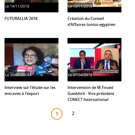
Le
14/11/2018
Le
13/11/2018
FUTURALLIA 2018
Création du Conseil
d'Affaires tuniso-egyptien
Le
30/05/2018
Le
07/04/2018
Interview sur l'étude sur les
Intervention de M.Foued
entraves à l'export
Gueddich - Vice président
CONECT International
2
1