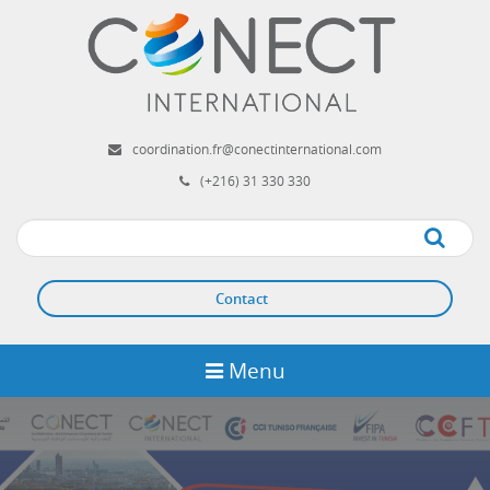
Aller
au
contenu
principal
coordination.fr@conectinternational.com
(+216) 31 330 330
Apply
Contact
Menu