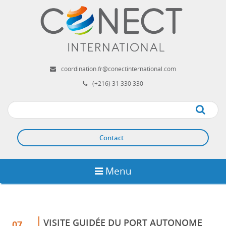
Aller
au
contenu
principal
coordination.fr@conectinternational.com
(+216) 31 330 330
Apply
Contact
Menu
VISITE GUIDÉE DU PORT AUTONOME
07