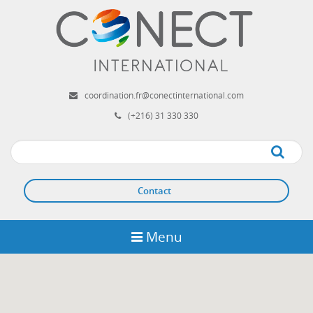
Aller
au
contenu
principal
coordination.fr@conectinternational.com
(+216) 31 330 330
Apply
Contact
Menu