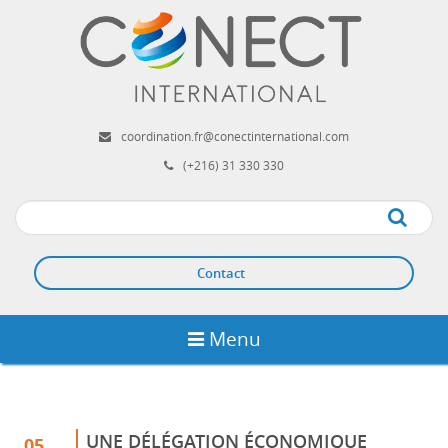
Aller
au
contenu
principal
coordination.fr@conectinternational.com
(+216) 31 330 330
Apply
Contact
Menu
UNE DÉLÉGATION ÉCONOMIQUE
05