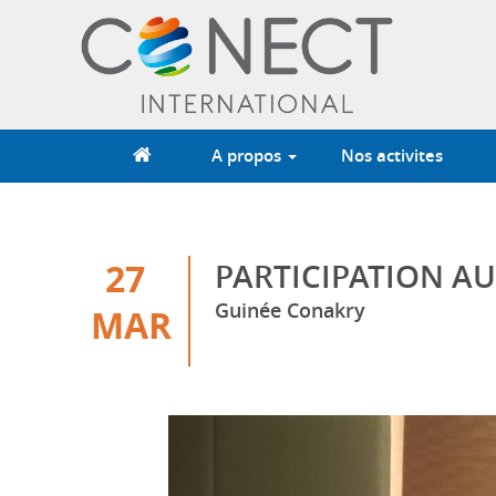
Aller
au
contenu
principal
A propos
Nos activites
27
PARTICIPATION A
Guinée Conakry
MAR