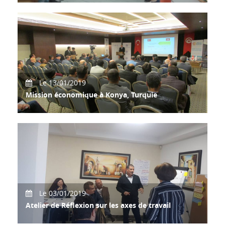
Accueil d’une délégation du Palestine Trade Center (
PALTRADE) par Mme Monia Jeguirim Essaidi, Pr
Le 13/01/2019
Mission économique à Konya, Turquie
CONECT international a organisé en partenariat avec
CONECT Sfax, l'ambassade de Turquie en Tunisi
Le 03/01/2019
Atelier de Réflexion sur les axes de travail