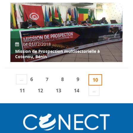
En marge de la tenue de l’Assemblée Générale Annuelle de
CONECT International et à l'issu de sa p
Le 01/12/2018
Mission de Prospection multisectorielle à
Cotonou, Bénin
CONECT International a organisé en collaboration avec
Tunisie Afrique Export une Mission de Prosp
6
7
8
9
…
10
11
12
13
14
…