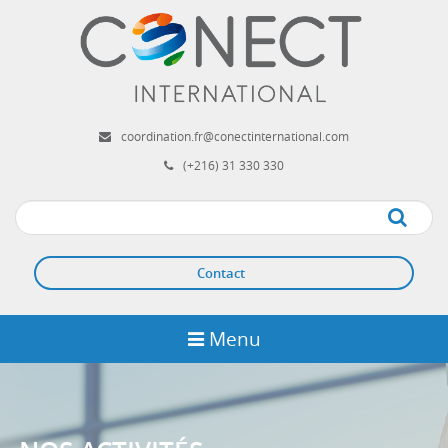
Aller
au
contenu
principal
coordination.fr@conectinternational.com
(+216) 31 330 330
Apply
Contact
Menu