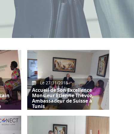
Le 27/11/2018
Accueil de Son Excellence
cain
Monsieur Etienne Thévoz,
Ambassadeur de Suisse à
e
Tunis
n de
Accueil de Son Excellence
ef et
Monsieur Etienne Thévoz,
idents
Ambassadeur de Suisse à Tunis