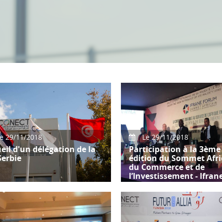
e 29/11/2018
Le 29/11/2018
eil d'un délégation de la
Participation à la 3ème
Serbie
édition du Sommet Afri
du Commerce et de
l’Investissement - Ifran
il d'une délégation de la CCI
e .
Participation et interventio
Messieurs Issam Ben Youss
Foued Gueddich, Vice-Prés