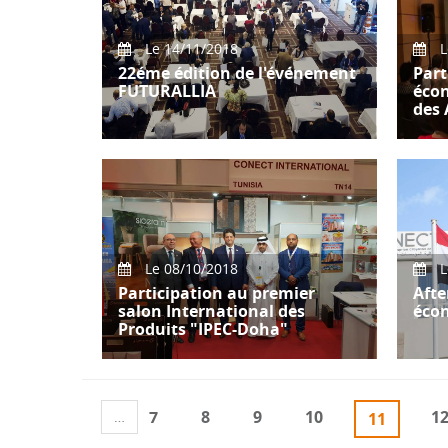
Le 14/11/2018
L
22éme édition de l'événement
Part
FUTURALLIA
éco
des 
Tenue de la 22éme édition du
Forum d'Affaires de renommée
Part
mondiale FUTURALLIA qui est
Essa
organisé po
Inter
foru
Le 08/10/2018
L
Participation au premier
Afte
salon International des
éco
Produits "IPEC-Doha"
CONE
un af
Participation de CONECT
pote
International au premier salon
7
8
9
10
1
…
11
égyp
International des Produits "IPEC-
Doha" org