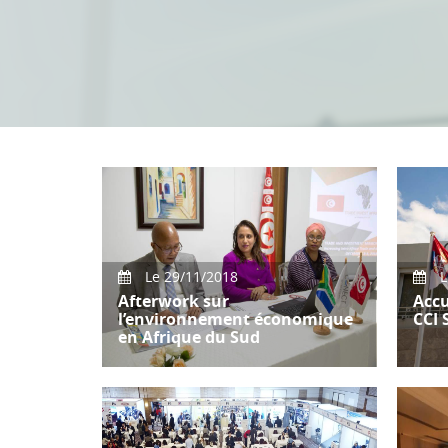
Le 29/11/2018
L
Afterwork sur
Accu
l’environnement économique
CCI 
en Afrique du Sud
Accue
Serbi
CONECT International a organisé
un afterwork sur l’environnement
économique en présence de Son
Ex