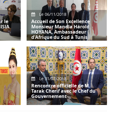
par M.
Le 06/11/2018
r le
Accueil de Son Excellence
ISIA
Monsieur Mandla Harold
HOYANA, Ambassadeur
d'Afrique du Sud à Tunis
vembre
Accueil de Son Excellence
Monsieur Mandla Harold
HOYANA, Ambassadeur d'Afrique
du Sud à Tunis par
Le 31/07/2018
Rencontre officielle de M.
Tarak Cherif avec le Chef du
Gouvernement
sade
Le Chef du gouvernement
re
d’union nationale, M. Youssef
Chahed, a reçu à Dhar Dhiafa à
Carthage M.