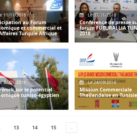
d
e 11/11/2018
Le 07/11/2018
icipation au Forum
Conférence de presse su
nomique et commercial et
forum FUTURALLIA TUN
Affaires Turquie Afrique
2018
icipation de Mme Monia
Tenue d'une conférence de
idi, Présidente CONECT
presse,le mercredi 07 No
national au
2018 au siège de CONECT
m économique et commer
International po
e 27/09/2018
Le 24/09/2018
rwork sur le potentiel
Mission Commerciale
nomique tuniso-égyptien
Thaïlandaise en Tunisie
CT International a organisé
Le Bureau des Affaires
terwork sur le sur le
Commerciales de l'Aambas
ntiel économique tuniso-
Royale de Thaîlande au Cai
2
13
14
15
…
tien
organise la plus