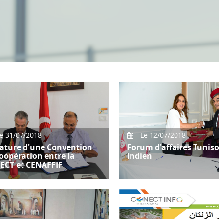
e 31/07/2018
Le 12/07/2018
ature d'une Convention
Forum d'affaires Tuniso
oopération entre la
Indien
ECT et CENAFFIF
En marge de la visite de la
délégation commerciale de 
Confédération de l'Industri
Indienne-CI