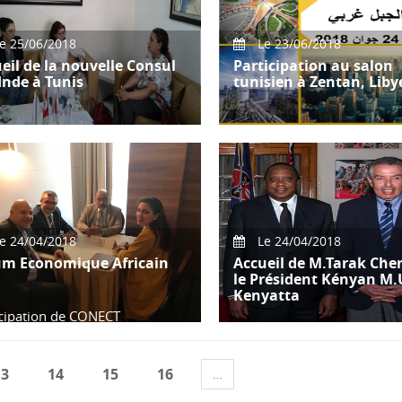
e 25/06/2018
Le 23/06/2018
eil de la nouvelle Consul
Participation au salon
'Inde à Tunis
tunisien à Zentan, Liby
il de S.E. Mme Raj Bala, la
Participation de CONECT
lle Consul de l'Inde à Tunis
International au Salon Tuni
Mme.
qui aura lieu le 23 et 24 jui
2018 à Zen
e 24/04/2018
Le 24/04/2018
um Economique Africain
Accueil de M.Tarak Cher
le Président Kényan M
Kenyatta
icipation de CONECT
rnational au premier forum
omique d’envergure
Lors de la visite au Kenya l
nationale dest
Avril 2018, M.Tarak Cherif
13
14
15
16
…
,Président de la CONECT a 
reçu pa