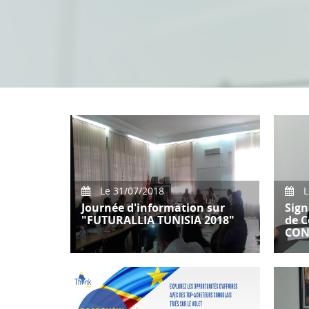
Le 31/07/2018
L
Journée d'information sur
Sign
"FUTURALLIA TUNISIA 2018"
de C
CON
Dans le cadre de la tenue de la
22ème Edition du Forum
International de rendez-vous
d'affaires «