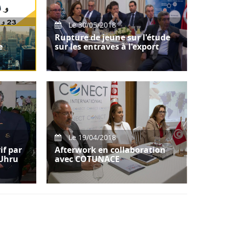
Le 30/05/2018
Rupture de jeune sur l'étude
e
sur les entraves à l'export
CONECT International a organisé
sien
en collaboration avec GIZ
n
une manifestation sous forme
d’une rupt
Le 19/04/2018
if par
Afterwork en collaboration
.Uhru
avec COTUNACE
CONECT International a organisé
son 5éme afterwork le 19 Avril
e 24
2018 en présence de
Mme.Nebgha Dri
été