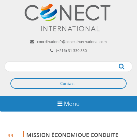
Aller
au
contenu
principal
coordination.fr@conectinternational.com
(+216) 31 330 330
Apply
Contact
Menu
MISSION ÉCONOMIQUE CONDUITE
11