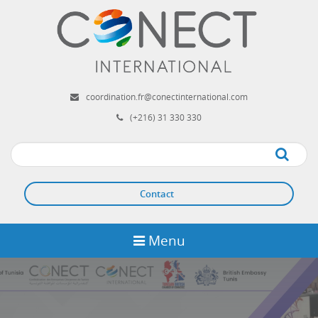
Aller
au
contenu
principal
coordination.fr@conectinternational.com
(+216) 31 330 330
Apply
Contact
Menu