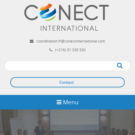
Aller
au
contenu
principal
coordination.fr@conectinternational.com
(+216) 31 330 330
Apply
Contact
Menu