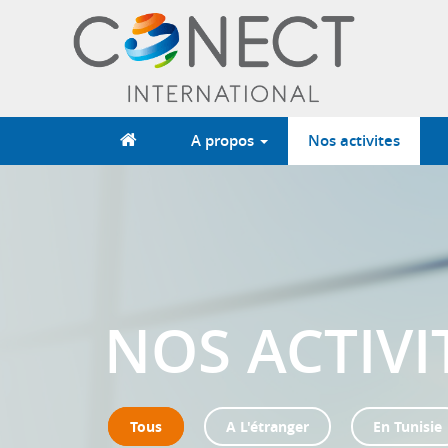
Aller
au
contenu
principal
A propos
Nos activites
NOS ACTIVI
Tous
A L'étranger
En Tunisie