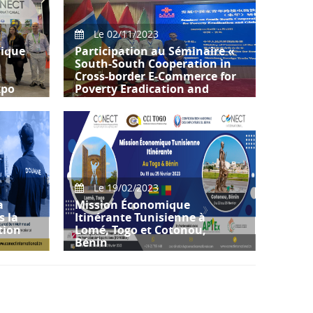
Retour sur la rencontre de M.
Tarak Cherif, Président CONECT
International avec M.
Le 02/11/2023
mique
Participation au Séminaire «
South-South Cooperation in
Cross-border E-Commerce for
xpo
Poverty Eradication and
Global Sustainable
Development (III) »
e
Le 19/02/2023
a
Mission Économique
s la
Itinérante Tunisienne à
tion
Lomé, Togo et Cotonou,
Bénin
douane
Nous avons le plaisir de vous
on et
informer que CONECT
International organise, suite à la