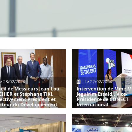
e 23/02/2024
Le 22/02/2024
eil de Messieurs Jean Lou
Intervention de Mme M
HIER et Stéphane TIKI,
Jeguirim Essaidi, Vice-
ectivement Président et
Présidente de CONECT
ecteur du Développement
International
rte-parole du
upement du Patronat
ncophone par M. Aslan
Intervention de Mme Moni
EB, et M. Tarak CHERIF
Jeguirim Essaidi, Vice-Prés
de CONECT International,