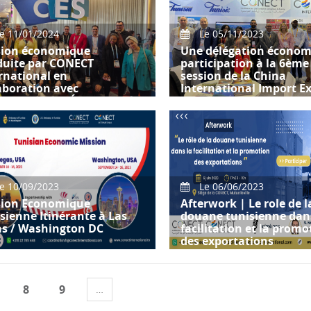
aujourd'hui,
e 11/01/2024
Le 05/11/2023
sion économique
Une délégation écono
duite par CONECT
participation à la 6ème
rnational en
session de la China
aboration avec
International Import E
bassade des États-Unis à
s
Une délégation économiqu
composée de plus de 30
entreprises tunisiennes
multidisciplinaires, con
e 10/09/2023
Le 06/06/2023
sion Economique
Afterwork | Le role de l
sienne Itinérante à Las
douane tunisienne dan
as / Washington DC
facilitation et la promo
des exportations
mission économique de plus
5 entreprises tunisiennes
Afterwork | Le role de la 
8
9
…
ant dans divers domaines a
tunisienne dans la facilitati
la promotion des ex