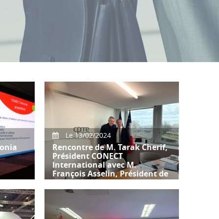
Le 13/02/2024
onia
Rencontre de M. Tarak Cherif,
Président CONECT
International avec M.
François Asselin, Président de
la Confédération des PME-
CPME
a
idente